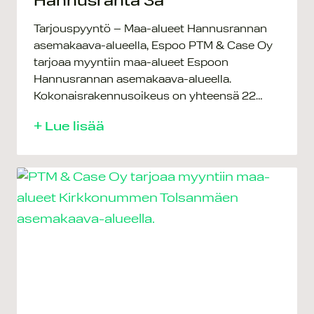
Hannusranta 3a
Tarjouspyyntö – Maa-alueet Hannusrannan
asemakaava-alueella, Espoo PTM & Case Oy
tarjoaa myyntiin maa-alueet Espoon
Hannusrannan asemakaava-alueella.
Kokonaisrakennusoikeus on yhteensä 22…
+ Lue lisää