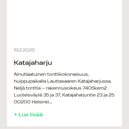
19.2.2025
Katajaharju
Ainutlaatuinen tonttikokonaisuus,
huippupaikalla Lauttasaaren Katajaharjussa.
Neljä tonttia – rakennusoikeus 7405kem2
Luoteisväylä 35 ja 37, Katajaharjuntie 23 ja 25
00200 Helsinki…
+ Lue lisää