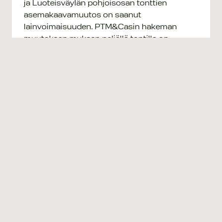
ja Luoteisväylän pohjoisosan tonttien
asemakaavamuutos on saanut
lainvoimaisuuden. PTM&Casin hakeman
muutoksen mukaan neljällä tontilla on
rakennusoikeutta yhteensä…
+ Lue lisää