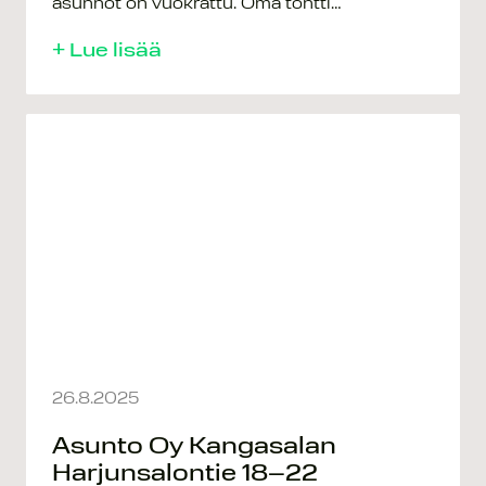
asunnot on vuokrattu. Oma tontti…
+ Lue lisää
26.8.2025
Asunto Oy Kangasalan
Harjunsalontie 18–22