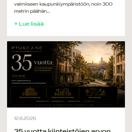
valmiiseen kaupunkiympäristöön, noin 300
metrin päähän…
+ Lue lisää
12.6.2026
35 vuotta kiinteistöjen arvon