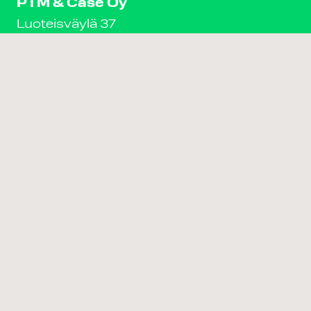
PTM & Case Oy
Luoteisväylä 37
00200 Helsinki
0400 502 495
Y-tunnus 0927617-7
Aputoiminimi
PTM Kiinteistöt
Tietosuojaseloste
Kiinteistökauppa
Caset
Referenssit
Ajankohtaista
Yhteys