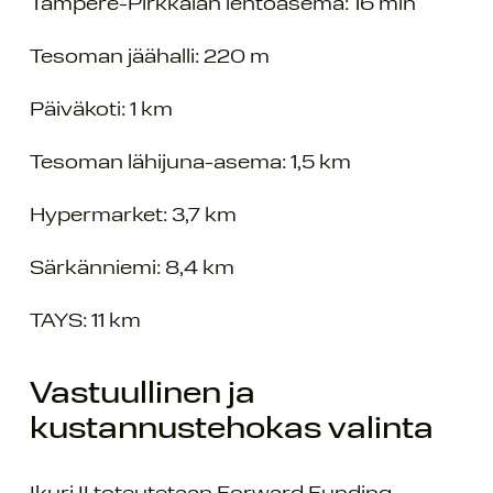
Tampere-Pirkkalan lentoasema: 16 min
Tesoman jäähalli: 220 m
Päiväkoti: 1 km
Tesoman lähijuna-asema: 1,5 km
Hypermarket: 3,7 km
Särkänniemi: 8,4 km
TAYS: 11 km
Vastuullinen ja
kustannustehokas valinta