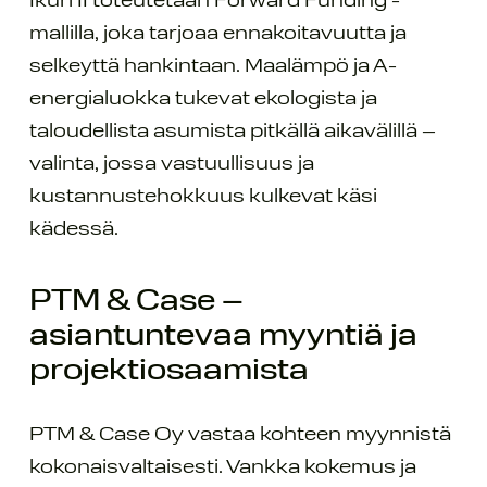
Ikuri II toteutetaan Forward Funding -
mallilla, joka tarjoaa ennakoitavuutta ja
selkeyttä hankintaan. Maalämpö ja A-
energialuokka tukevat ekologista ja
taloudellista asumista pitkällä aikavälillä –
valinta, jossa vastuullisuus ja
kustannustehokkuus kulkevat käsi
kädessä.
PTM & Case –
asiantuntevaa myyntiä ja
projektiosaamista
PTM & Case Oy vastaa kohteen myynnistä
kokonaisvaltaisesti. Vankka kokemus ja